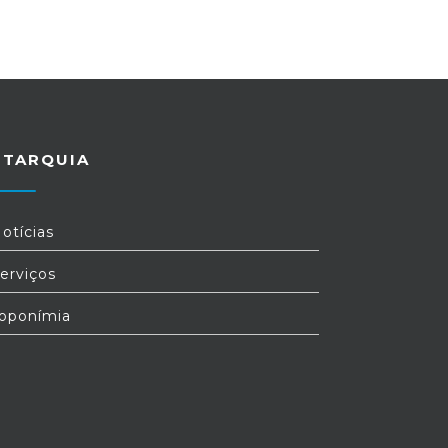
UTARQUIA
otícias
erviços
oponímia