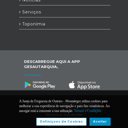
Notícias
Serviços
Toponímia
DESCARREGUE AQUI A APP
GESAUTARQUIA,
A Junta de Freguesia de Outeiro - Montalegre utiliza cookies para
© 2026 Junta de Freguesia de Outeiro -
melhorar a sua experiência de navegação e para fins estatísticos. Ao
Montalegre. Todos os direitos reservados |
navegar está a consentir a sua utilização.
Termos e Condições
Termos e Condições
Definiçoes de Cookies
Aceitar
Desenvolvido por: