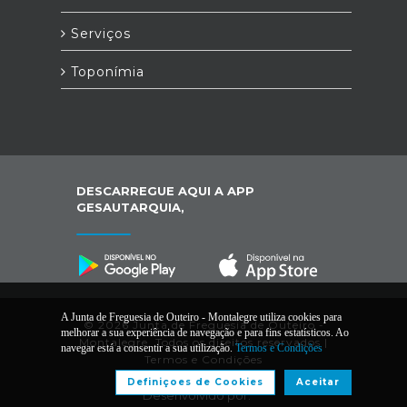
Serviços
Toponímia
DESCARREGUE AQUI A APP
GESAUTARQUIA,
A Junta de Freguesia de Outeiro - Montalegre utiliza cookies para
© 2026 Junta de Freguesia de Outeiro -
melhorar a sua experiência de navegação e para fins estatísticos. Ao
Montalegre. Todos os direitos reservados |
navegar está a consentir a sua utilização.
Termos e Condições
Termos e Condições
Definiçoes de Cookies
Aceitar
Desenvolvido por: