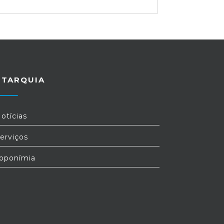
UTARQUIA
otícias
erviços
oponímia